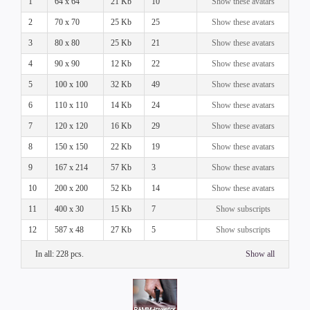
1
64 x 64
21 Kb
10
Show these avatars
2
70 x 70
25 Kb
25
Show these avatars
3
80 x 80
25 Kb
21
Show these avatars
4
90 x 90
12 Kb
22
Show these avatars
5
100 x 100
32 Kb
49
Show these avatars
6
110 x 110
14 Kb
24
Show these avatars
7
120 x 120
16 Kb
29
Show these avatars
8
150 x 150
22 Kb
19
Show these avatars
9
167 x 214
57 Kb
3
Show these avatars
10
200 x 200
52 Kb
14
Show these avatars
11
400 x 30
15 Kb
7
Show subscripts
12
587 x 48
27 Kb
5
Show subscripts
In all: 228 pcs.
Show all